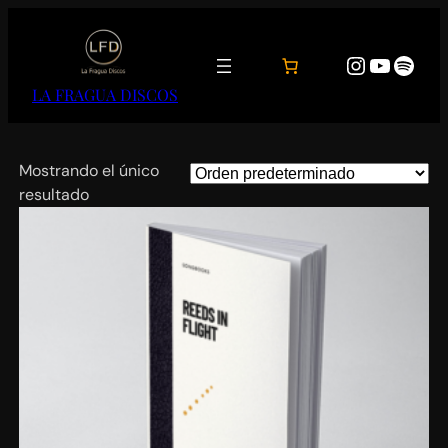
Saltar
al
https://
https:
https://
contenido
LA FRAGUA DISCOS
Mostrando el único
resultado